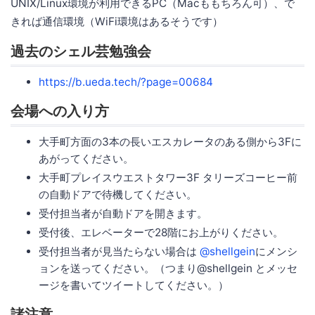
UNIX/Linux環境が利用できるPC（Macももちろん可）、で
きれば通信環境（WiFi環境はあるそうです）
過去のシェル芸勉強会
https://b.ueda.tech/?page=00684
会場への入り方
大手町方面の3本の長いエスカレータのある側から3Fに
あがってください。
大手町プレイスウエストタワー3F タリーズコーヒー前
の自動ドアで待機してください。
受付担当者が自動ドアを開きます。
受付後、エレベーターで28階にお上がりください。
受付担当者が見当たらない場合は
@shellgein
にメンシ
ョンを送ってください。（つまり@shellgein とメッセ
ージを書いてツイートしてください。）
諸注意