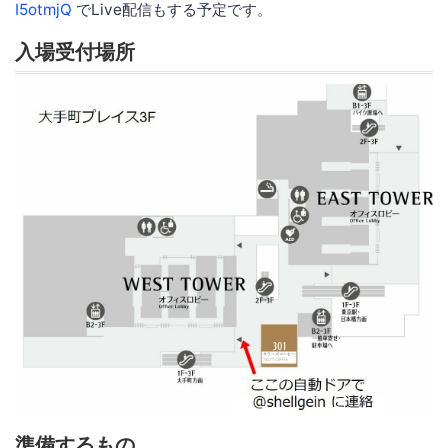
I5otmjQ
でLive配信もする予定です。
入場受付場所
準備するもの